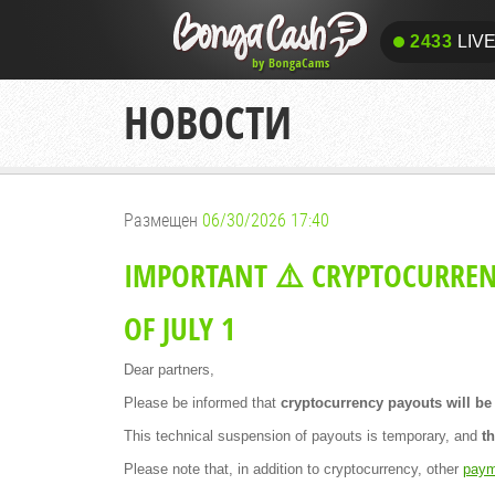
2433
LIV
2433
LIV
НОВОСТИ
Размещен
06/30/2026 17:40
IMPORTANT ⚠️ CRYPTOCURREN
OF JULY 1
Dear partners,
Please be informed that
cryptocurrency payouts will be 
This technical suspension of payouts is temporary, and
t
Please note that, in addition to cryptocurrency, other
paym