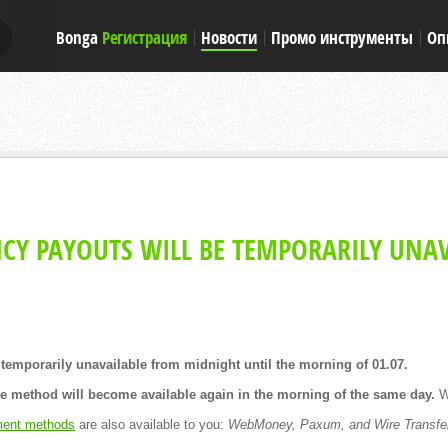
Bonga
Регистрация
Новости
Промо инструменты
Оп
E
E
CY PAYOUTS WILL BE TEMPORARILY UNAV
temporarily unavailable from midnight until the morning of 01.07.
he method will become available again in the morning of the same day.
We
ent methods
are also available to you:
WebMoney, Paxum, and Wire Transfe