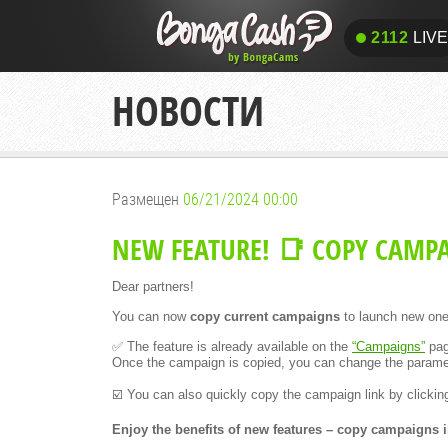
2112
LIVE
2112
LIV
НОВОСТИ
Размещен
06/21/2024 00:00
NEW FEATURE! 📑 COPY CAMPA
Dear partners!
You can now
copy current campaigns
to launch new one
✅ The feature is already available on the
“Campaigns”
pag
Once the campaign is copied, you can change the parame
☑️ You can also quickly copy the campaign link by clicking
Enjoy the benefits of new features – copy campaigns 